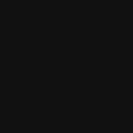
Строительство
997
Работаем в саду и на огороде
650
Экспертиза товаров и услуг
571
Мебель и дизайн интерьеров
415
Дача, сад и огород
394
Ремонт квартир
298
Инструменты
279