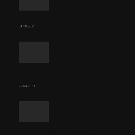
Как получить полис ОСАГО?
31.10.2021
Шаг за шагом: как установить
унитаз своими руками
27.04.2023
Спелый арбуз – признаки и