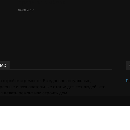
правила выбора
04.08.2017
НАС
о стройке и ремонте. Ежедневно актуальные,
ресные и познавательные статьи для тех людей, кто
л делать ремонт или строить дом.