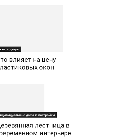
кна и двери
то влияет на цену
ластиковых окон
ндивидуальные дома и постройки
еревянная лестница в
овременном интерьере