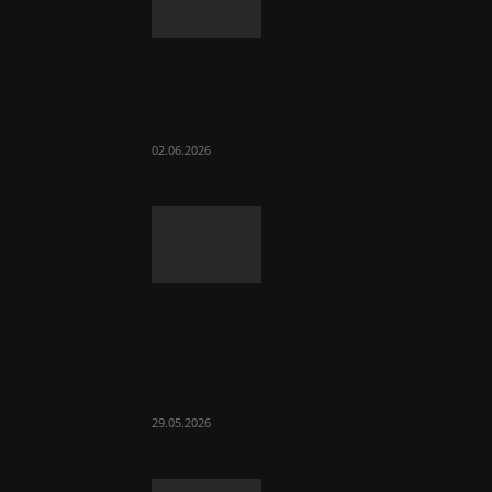
От минимализма до лофта:
тумбы для ТВ как ключевой
элемент дизайна...
02.06.2026
Промышленные водогрейные
твердотопливные котлы:
принцип работы и ключевые
преимущества
29.05.2026