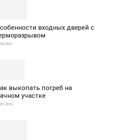
собенности входных дверей с
ерморазрывом
.09.2021
ак выкопать погреб на
ачном участке
.01.2016