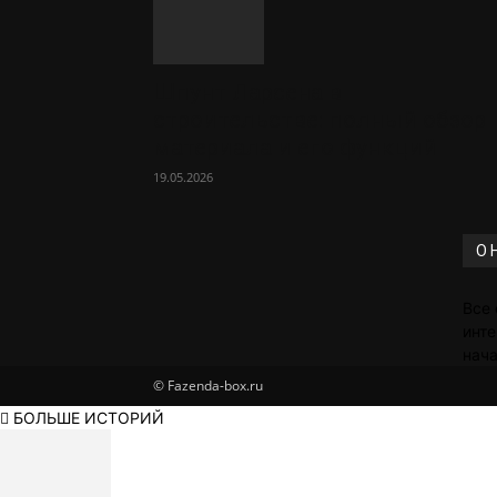
Шпунт Ларсена в
строительстве: полный обзор
материала и его функций
19.05.2026
О 
Все 
инте
нача
© Fazenda-box.ru
БОЛЬШЕ ИСТОРИЙ