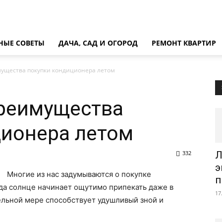
НЫЕ СОВЕТЫ
ДАЧА, САД И ОГОРОД
РЕМОНТ КВАРТИР
мущества покупки кондиционера летом
преимущества
ционера летом
332
Л
э
Многие из нас задумываются о покупке
п
гда солнце начинает ощутимо припекать даже в
17
льной мере способствует удушливый зной и