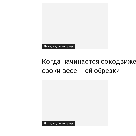
Дача, сад и огород
Когда начинается сокодвижен
сроки весенней обрезки
Дача, сад и огород