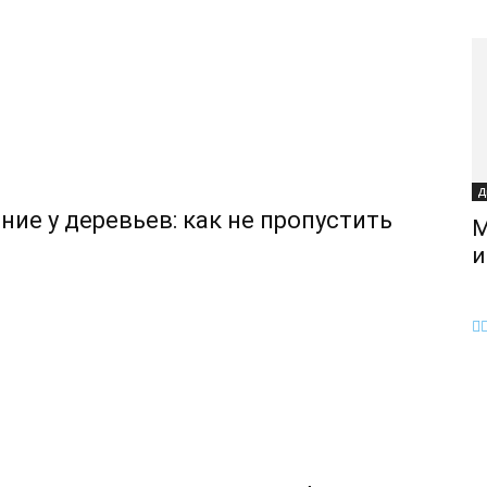
Д
ие у деревьев: как не пропустить
M
и