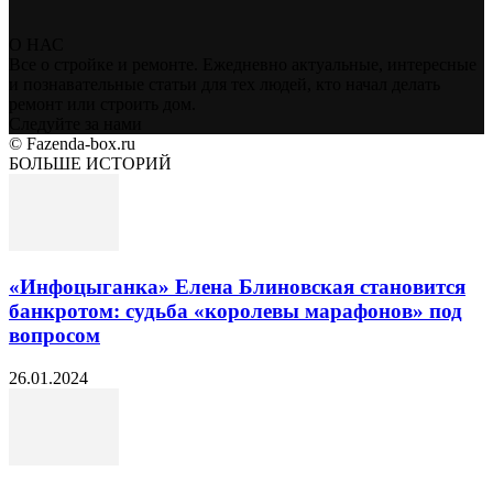
О НАС
Все о стройке и ремонте. Ежедневно актуальные, интересные
и познавательные статьи для тех людей, кто начал делать
ремонт или строить дом.
Следуйте за нами
© Fazenda-box.ru
БОЛЬШЕ ИСТОРИЙ
«Инфоцыганка» Елена Блиновская становится
банкротом: судьба «королевы марафонов» под
вопросом
26.01.2024