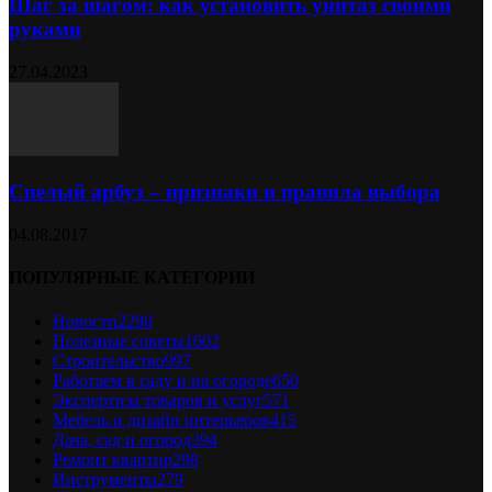
Шаг за шагом: как установить унитаз своими
руками
27.04.2023
Спелый арбуз – признаки и правила выбора
04.08.2017
ПОПУЛЯРНЫЕ КАТЕГОРИИ
Новости
2290
Полезные советы
1602
Строительство
997
Работаем в саду и на огороде
650
Экспертиза товаров и услуг
571
Мебель и дизайн интерьеров
415
Дача, сад и огород
394
Ремонт квартир
298
Инструменты
279