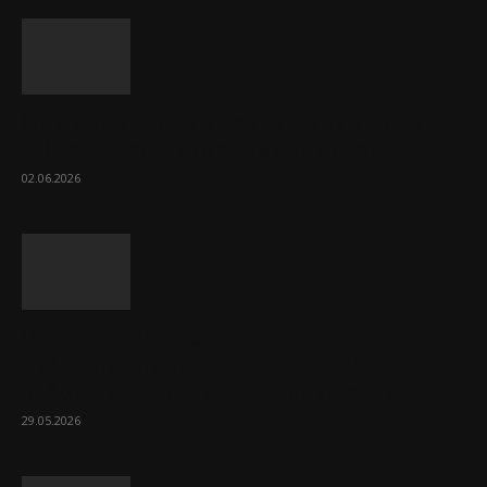
От минимализма до лофта: тумбы для
ТВ как ключевой элемент дизайна...
02.06.2026
Промышленные водогрейные
твердотопливные котлы: принцип
работы и ключевые преимущества
29.05.2026