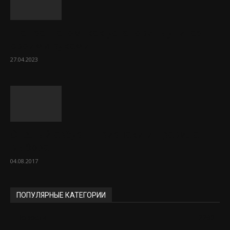
Шаг за шагом: как установить унитаз
своими руками
27.04.2023
Спелый арбуз – признаки и правила
выбора
04.08.2017
ПОПУЛЯРНЫЕ КАТЕГОРИИ
Новости
2290