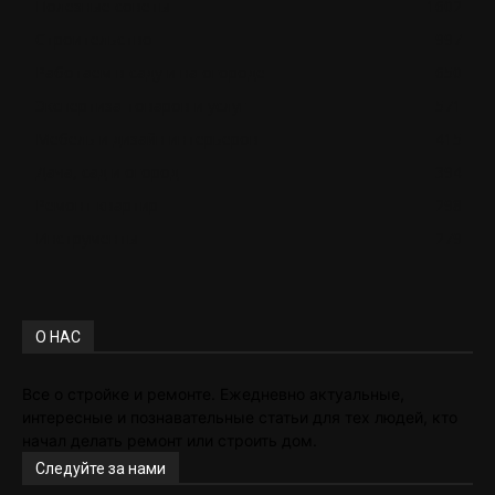
Полезные советы
1602
Строительство
997
Работаем в саду и на огороде
650
Экспертиза товаров и услуг
571
Мебель и дизайн интерьеров
415
Дача, сад и огород
394
Ремонт квартир
298
Инструменты
279
О НАС
Все о стройке и ремонте. Ежедневно актуальные,
интересные и познавательные статьи для тех людей, кто
начал делать ремонт или строить дом.
Следуйте за нами