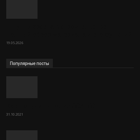
Шпунт Ларсена в строительстве:
полный обзор материала и его функций
19.05.2026
Популярные посты
Как получить полис ОСАГО?
31.10.2021