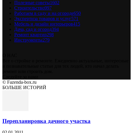
Полезные советы
1602
Строительство
997
Работаем в саду и на огороде
650
Экспертиза товаров и услуг
571
Мебель и дизайн интерьеров
415
Дача, сад и огород
394
Ремонт квартир
298
Инструменты
279
О НАС
Все о стройке и ремонте. Ежедневно актуальные, интересные
и познавательные статьи для тех людей, кто начал делать
ремонт или строить дом.
Следуйте за нами
© Fazenda-box.ru
БОЛЬШЕ ИСТОРИЙ
Перепланировка дачного участка
02.01.2011