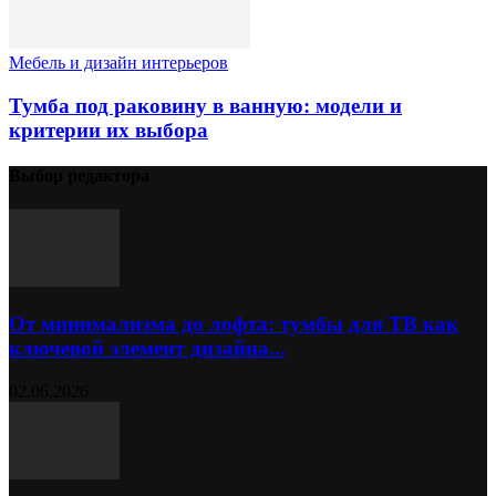
Мебель и дизайн интерьеров
Тумба под раковину в ванную: модели и
критерии их выбора
Выбор редактора
От минимализма до лофта: тумбы для ТВ как
ключевой элемент дизайна...
02.06.2026