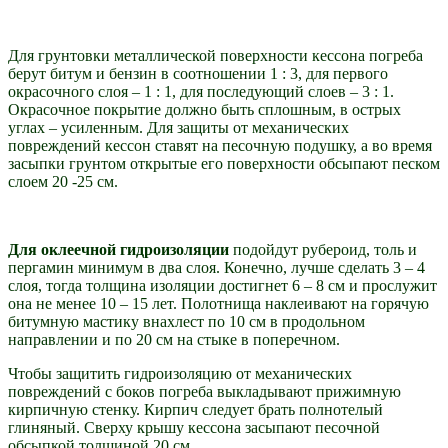
Для грунтовки металлической поверхности кессона погреба
берут битум и бензин в соотношении 1 : 3, для первого
окрасочного слоя – 1 : 1, для последующий слоев – 3 : 1.
Окрасочное покрытие должно быть сплошным, в острых
углах – усиленным. Для защиты от механических
повреждений кессон ставят на песочную подушку, а во время
засыпки грунтом открытые его поверхности обсыпают песком
слоем 20 -25 см.
Для оклеечной гидроизоляции
подойдут рубероид, толь и
пергамин минимум в два слоя. Конечно, лучше сделать 3 – 4
слоя, тогда толщина изоляции достигнет 6 – 8 см и прослужит
она не менее 10 – 15 лет. Полотнища наклеивают на горячую
битумную мастику внахлест по 10 см в продольном
направлении и по 20 см на стыке в поперечном.
Чтобы защитить гидроизоляцию от механических
повреждений с боков погреба выкладывают прижимную
кирпичную стенку. Кирпич следует брать полнотелый
глиняный. Сверху крышу кессона засыпают песочной
обсыпкой толщиной 20 см.