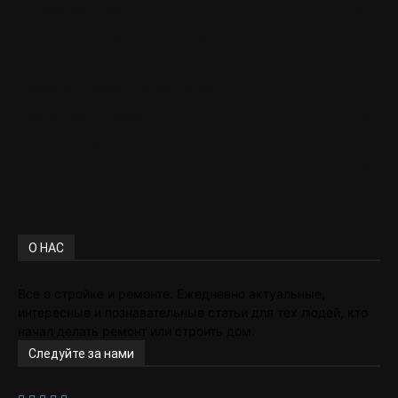
Строительство
997
Работаем в саду и на огороде
650
Экспертиза товаров и услуг
571
Мебель и дизайн интерьеров
415
Дача, сад и огород
394
Ремонт квартир
298
Инструменты
279
О НАС
Все о стройке и ремонте. Ежедневно актуальные,
интересные и познавательные статьи для тех людей, кто
начал делать ремонт или строить дом.
Следуйте за нами