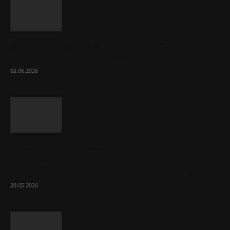
От минимализма до лофта: тумбы для
ТВ как ключевой элемент дизайна...
02.06.2026
Промышленные водогрейные
твердотопливные котлы: принцип
работы и ключевые преимущества
29.05.2026