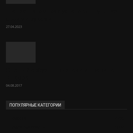
Шаг за шагом: как установить унитаз
своими руками
27.04.2023
Спелый арбуз – признаки и правила
выбора
04.08.2017
ПОПУЛЯРНЫЕ КАТЕГОРИИ
Новости
2290
Полезные советы
1602