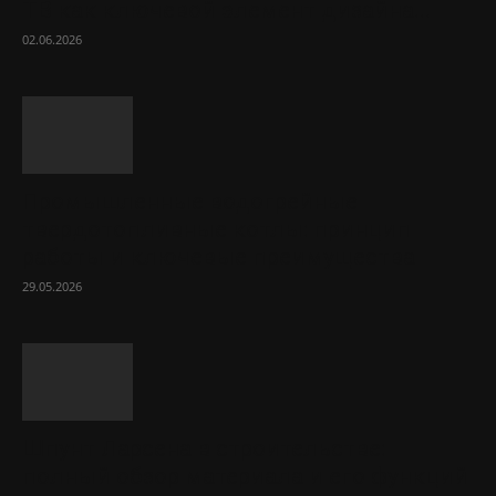
ТВ как ключевой элемент дизайна...
02.06.2026
Промышленные водогрейные
твердотопливные котлы: принцип
работы и ключевые преимущества
29.05.2026
Шпунт Ларсена в строительстве:
полный обзор материала и его функций