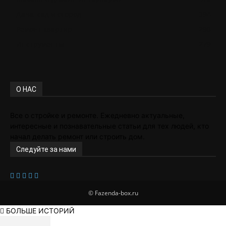
Дача, сад и огород
394
Ремонт квартир
298
Инструменты
279
О НАС
Все о стройке и ремонте. Ежедневно актуальные,
интересные и познавательные статьи для тех людей, кто
начал делать ремонт или строить дом.
Следуйте за нами
© Fazenda-box.ru
БОЛЬШЕ ИСТОРИЙ