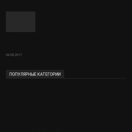
Спелый арбуз – признаки и правила
выбора
04.08.2017
ПОПУЛЯРНЫЕ КАТЕГОРИИ
Новости
2290
Полезные советы
1602
Строительство
997
Работаем в саду и на огороде
650
Экспертиза товаров и услуг
571
Мебель и дизайн интерьеров
415